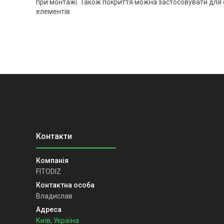
при монтажі. Також покриття можна застосовувати для о
елементів.
FITODIZ
Владислав
Київ, Україна