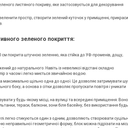
озеленого листяного покриву, яке застосовується для декорування
еленити простір, створити зелений куточок у приміщенні, прикрас
в.
ивного зеленого покриття:
0 см покрита штучною зеленню, яка стійка до УФ-променів, дощу,
ний до натурального. Навіть із невеликої відстані складно
лір з часом і легко миється звичайною водою.
а максимально щільно одна до одної. Це дозволяє затримувати шу
ьного боку, а основа з сітки дозволяє пропускати повітря і уникати
вати у будь-якому місці, на вулиці та всередині приміщення. Воно
альтанки, тераси, балкони, зони біля басейну, без використання будь
лі легко стикуються один з одним, дозволяють створювати суцільн
хню неправильної геометричної форму, блок можна підрізати на міс