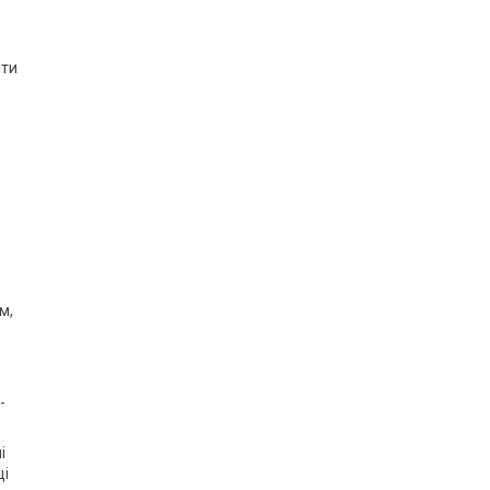
ити
м,
-
і
ці