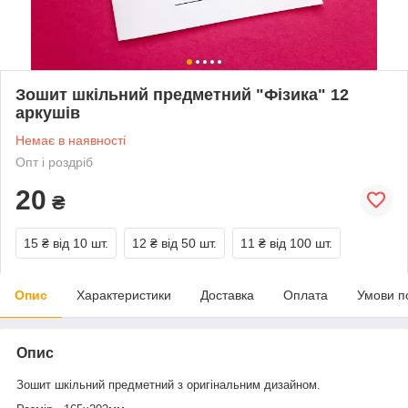
Зошит шкільний предметний "Фізика" 12
аркушів
Немає в наявності
Опт і роздріб
20
₴
15 ₴
від 10 шт.
12 ₴
від 50 шт.
11 ₴
від 100 шт.
Опис
Характеристики
Доставка
Оплата
Умови п
Опис
Зошит шкільний предметний з оригінальним дизайном.