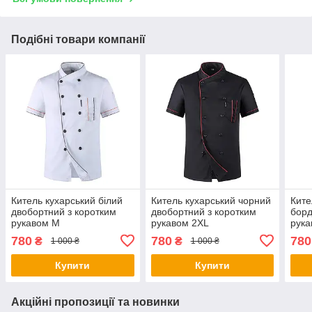
Подібні товари компанії
Китель кухарський білий
Китель кухарський чорний
Ките
двобортний з коротким
двобортний з коротким
борд
рукавом M
рукавом 2XL
рука
780
780
780
₴
₴
1 000 ₴
1 000 ₴
Купити
Купити
Акційні пропозиції та новинки