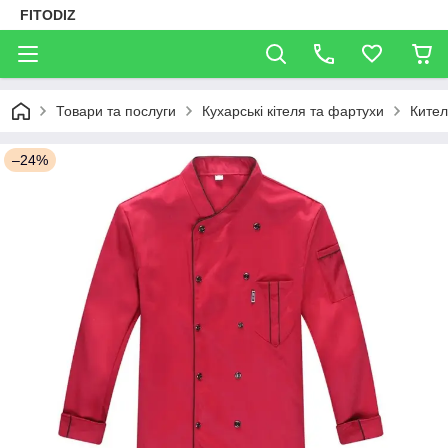
FITODIZ
Товари та послуги
Кухарські кітеля та фартухи
Кител
–24%