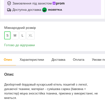
Замовлення під захистом
Доступна доставка
Міжнародний розмір
S
M
L
XL
Готово до відправки
Опис
Характеристики
Доставка
Оплата
Умови п
Опис
Двобортний бордовый кухарський кітель пошитий з легкої,
дихаючої тканини, матеріал - сумішова саржа (бавовна +
поліестер) міцна зносостійка тканина, приємна у використанні, не
мнеться.